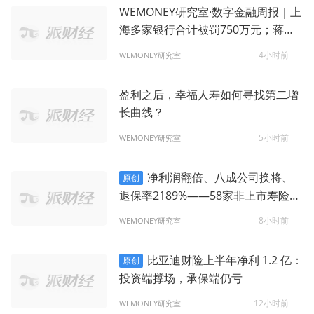
WEMONEY研究室·数字金融周报｜上
海多家银行合计被罚750万元；蒋宁
获核准马上消费金融总经理
4小时前
WEMONEY研究室
盈利之后，幸福人寿如何寻找第二增
长曲线？
5小时前
WEMONEY研究室
净利润翻倍、八成公司换将、
原创
退保率2189%——58家非上市寿险的
冰火两重天
8小时前
WEMONEY研究室
比亚迪财险上半年净利 1.2 亿：
原创
投资端撑场，承保端仍亏
12小时前
WEMONEY研究室