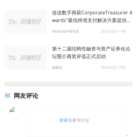
连连数字再获CorporateTreasurer A
wards"最佳跨境支付解决方案提供
商"优秀奖，AI原生战略驱动跨境支付
08月03日 17时
WEMONEY研究室
新范式
第十二届结构性融资与资产证券化论
坛暨介甫奖评选正式启动
08月03日 15时
派财经
网友评论
登录
后参与讨论