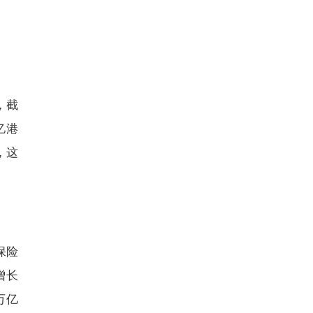
，截
亿港
，这
保险
增长
万亿