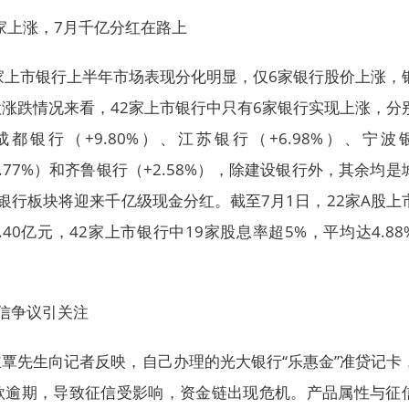
6家上涨，7月千亿分红在路上
家上市银行上半年市场表现分化明显，仅6家银行股价上涨，
涨跌情况来看，42家上市银行中只有6家银行实现上涨，分
、成都银行（+9.80%）、江苏银行（+6.98%）、宁波
3.77%）和齐鲁银行（+2.58%），除建设银行外，其余均是
银行板块将迎来千亿级现金分红。截至7月1日，22家A股上
.40亿元，42家上市银行中19家股息率超5%，平均达4.88
信争议引关注
覃先生向记者反映，自己办理的光大银行“乐惠金”准贷记卡
款逾期，导致征信受影响，资金链出现危机。产品属性与征