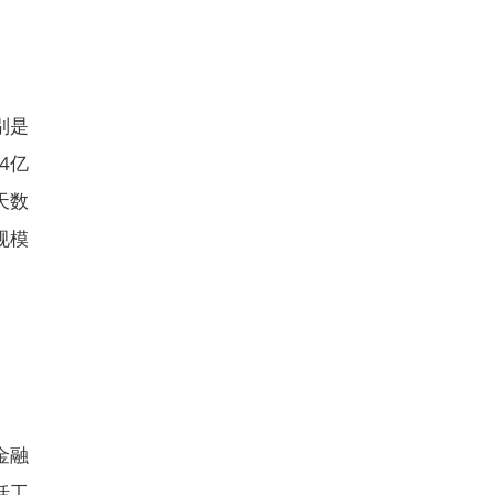
别是
4亿
天数
规模
金融
括工