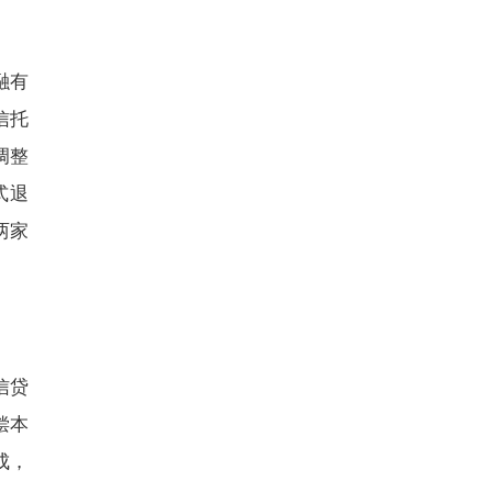
融有
信托
调整
式退
两家
信贷
偿本
成，