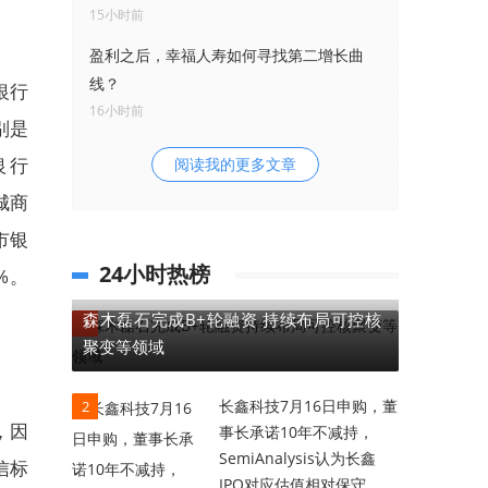
15小时前
盈利之后，幸福人寿如何寻找第二增长曲
线？
银行
16小时前
别是
银行
阅读我的更多文章
城商
市银
24小时热榜
%。
森木磊石完成B+轮融资 持续布局可控核
1
聚变等领域
长鑫科技7月16日申购，董
2
，因
事长承诺10年不减持，
SemiAnalysis认为长鑫
信标
IPO对应估值相对保守