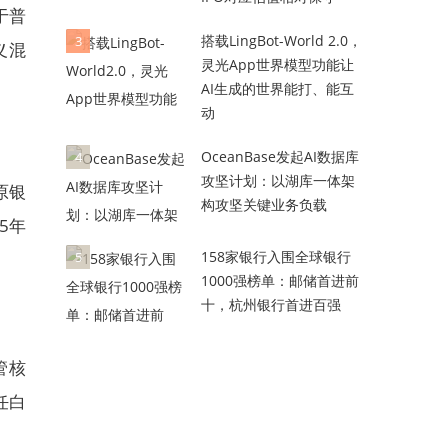
于普
搭载LingBot-World 2.0，
3
义混
灵光App世界模型功能让
AI生成的世界能打、能互
动
OceanBase发起AI数据库
4
攻坚计划：以湖库一体架
原银
构攻坚关键业务负载
5年
158家银行入围全球银行
5
1000强榜单：邮储首进前
十，杭州银行首进百强
管核
任白