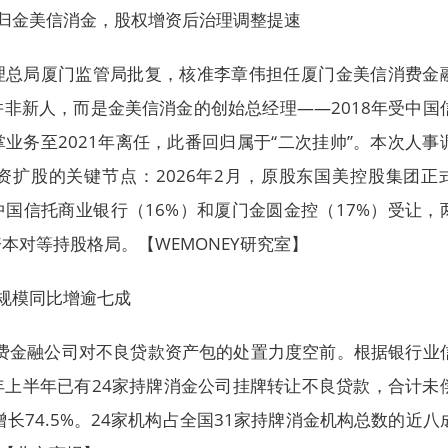
归金美信消金，股权增资后治理调整提速
理总局厦门监管局批复，核准李章伟担任厦门金美信消费金
非新人，而是金美信消金的创始总经理——2018年受中国
业务至2021年离任，此番回归属于“二次挂帅”。本次人事
资扩股的关键节点：2026年2月，原股东国美控股集团正
中国信托商业银行（16%）和厦门金圆金控（17%）受让，
本对等持股格局。【WEMONEY研究室】
规模同比增逾七成
消费金融公司对不良贷款资产包的处置力度空前。根据银行业
年上半年已有24家持牌消金公司挂牌转让不良贷款，合计未
比增长74.5%。24家机构占全国31家持牌消金机构总数的近八