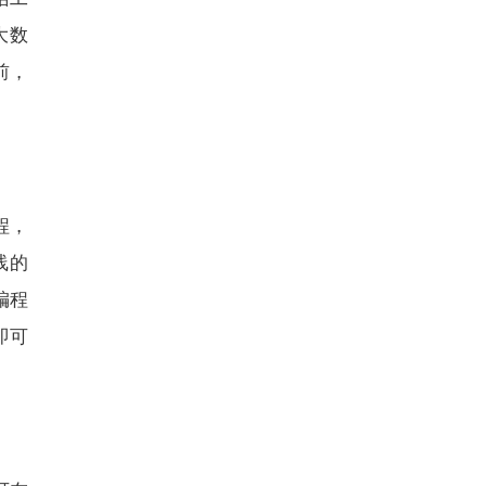
大数
前，
程，
线的
编程
即可