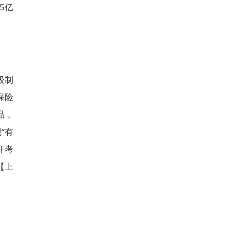
5亿
级制
保险
品，
“有
开考
【上