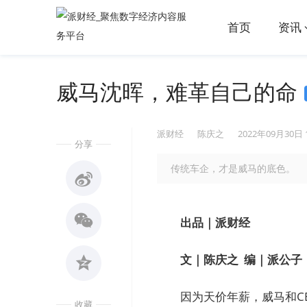
首页
资讯
威马沈晖，难革自己的命
派财经
陈庆之
2022年09月30日 
分享
传统车企，才是威马的底色。
出品｜派财经
文｜陈庆之 编｜派公子
因为天价年薪，威马和C
收藏