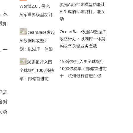
灵光App世界模型功能让
AI生成的世界能打、能互
，从
动
钱如
OceanBase发起AI数据库
4
攻坚计划：以湖库一体架
构攻坚关键业务负载
，一
158家银行入围全球银行
5
1000强榜单：邮储首进前
十，杭州银行首进百强
中之
接对
人会