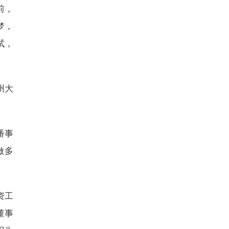
前，
梦，
试，
州大
番事
做多
资工
董事