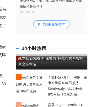
鏖战600亿市场，元气森林加码能量饮料是
高招还是险棋？
威马
2026-07-22
朋友
阅读我的更多文章
造了
他表
24小时热榜
沈晖
森木磊石完成B+轮融资 持续布局可控核
1
聚变等领域
成。
长鑫科技7月16日申购，董
2
事长承诺10年不减持，
59
SemiAnalysis认为长鑫
IPO对应估值相对保守
搭载LingBot-World 2.0，
3