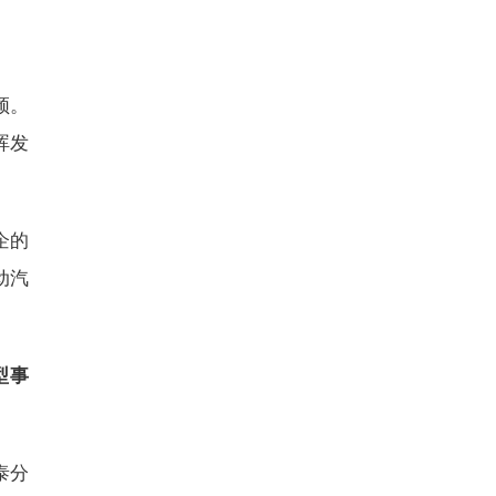
频。
晖发
企的
动汽
型事
泰分