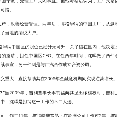
中国宁波，处理工厂关闭事宜。但他考察后认为，工厂只是
太可惜。
生产，改善经营管理。两年后，博格华纳的中国工厂，从濒
成了当地的纳税大户。
博格华纳中国区的职位已经升无可升，为了留在国内，他决定
内的邀请，担任中国区CEO。在任两年时间，沈晖做了两件
后续事宜，另一件则是与广汽合作成立合资公司。
义重大，直接帮助其在2008年金融危机期间实现逆势增长
？”当2009年，吉利董事长李书福向其抛出橄榄枝时，吉利
眼中，沈晖是担纲这一工作的不二人选。
司工作过11年，与福特非常熟；在欧洲公司工作过2年，与