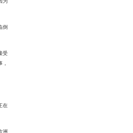
因为
临倒
接受
事，
。
正在
欧洲