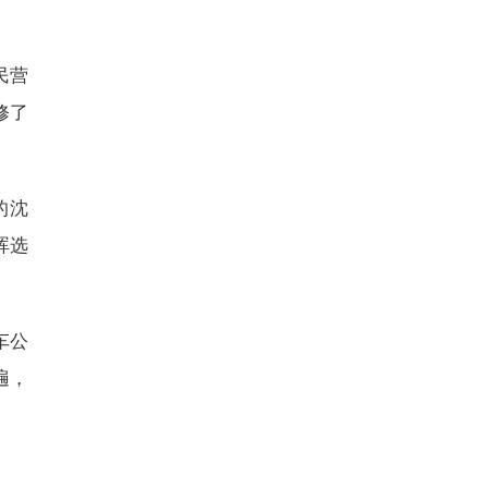
民营
修了
的沈
晖选
车公
遍，