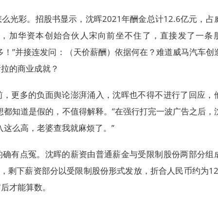
么光彩。招股书显示，沈晖2021年酬金总计12.6亿元，占
，加华资本创始合伙人宋向前坐不住了，直接发了一条
多！”并接连发问：（天价薪酬）依据何在？难道威马汽车创
斯拉的商业成就？
前，更多的负面舆论澎湃涌入，沈晖也不得不进行了回应，
想都知道是假的，不值得解释。”在强行打完一波广告之后，
入这么高，老婆查我就麻烦了。”
的确有点冤。沈晖的薪资由普通薪金与受限制股份两部分组
右，剩下薪资部分以受限制股份形式发放，折合人民币约为12.
市后才能算数。