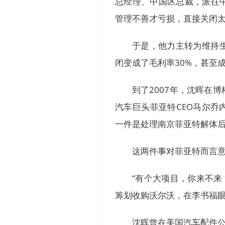
总经理、中国区总裁，派往
管理不善才亏损，直接关闭
于是，他力主转为维持
闭变成了毛利率30%，甚至
到了2007年，沈晖在
汽车巨头菲亚特CEO马尔乔
一件是处理南京菲亚特解体
这两件事对菲亚特而言意
“有个大项目，你来不来
筹划收购沃尔沃，在李书福
沈晖曾在美国汽车配件公