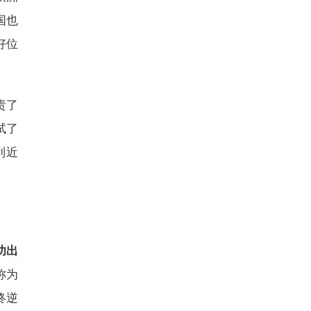
国也
好位
责了
试了
到近
功出
称为
终逆