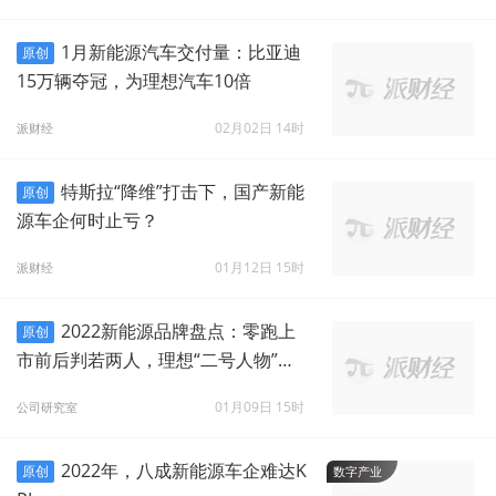
1月新能源汽车交付量：比亚迪
原创
15万辆夺冠，为理想汽车10倍
02月02日 14时
派财经
特斯拉“降维”打击下，国产新能
原创
源车企何时止亏？
01月12日 15时
派财经
2022新能源品牌盘点：零跑上
原创
市前后判若两人，理想“二号人物”沈
亚楠套现离场
01月09日 15时
公司研究室
2022年，八成新能源车企难达K
原创
数字产业