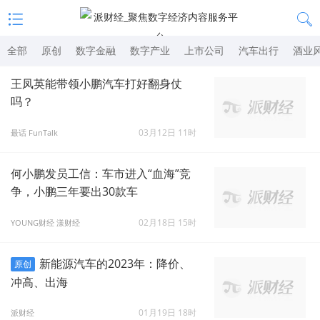
全部
原创
数字金融
数字产业
上市公司
汽车出行
酒业
王凤英能带领小鹏汽车打好翻身仗
吗？
03月12日 11时
最话 FunTalk
何小鹏发员工信：车市进入“血海”竞
争，小鹏三年要出30款车
02月18日 15时
YOUNG财经 漾财经
新能源汽车的2023年：降价、
原创
冲高、出海
01月19日 18时
派财经