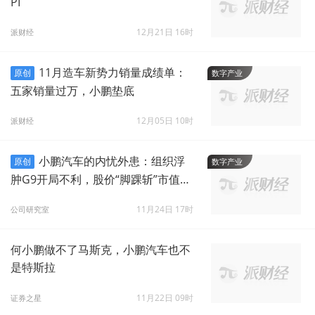
PI
12月21日 16时
派财经
11月造车新势力销量成绩单：
原创
数字产业
五家销量过万，小鹏垫底
12月05日 10时
派财经
小鹏汽车的内忧外患：组织浮
原创
数字产业
肿G9开局不利，股价“脚踝斩”市值蒸
发4000亿
11月24日 17时
公司研究室
何小鹏做不了马斯克，小鹏汽车也不
是特斯拉
11月22日 09时
证券之星