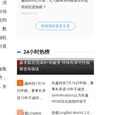
鏖战600亿市场，元气森林加码能量饮料是
、消
高招还是险棋？
自动
2026-07-22
此同
阅读我的更多文章
、数
融机
付基
24小时热榜
森木磊石完成B+轮融资 持续布局可控核
1
咖集
聚变等领域
势，
长鑫科技7月16日申购，董
2
，全
事长承诺10年不减持，
SemiAnalysis认为长鑫
IPO对应估值相对保守
搭载LingBot-World 2.0，
3