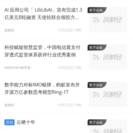
AI 应用公司「 LibLibAI」宣布完成1.3
数字金融
亿美元B轮融资 天使轮联合领投方源
码资本持续加码
10月23日 10时
派财经
科技赋能智慧监管，中国电信翼支付
数字金融
穿透式监管体系获评行业优秀案例
10月22日 15时
WEMONEY研究室
数学能力对标IMO银牌，蚂蚁发布并
数字金融
开源万亿参数思考模型Ring-1T
10月15日 10时
派财经
云栖十年
原创
数字金融