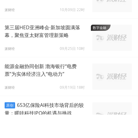
10月09日 22时
派财经
第三届HED亚洲峰会·新加坡圆满落
数字金融
幕，聚焦亚太财富管理新策略
09月25日 10时
派财经
能源金融协同创新 渤海银行“电费
票”为实体经济注入“电动力”
09月19日 18时
派财经
653亿保险AI科技市场背后的较
原创
量：暖哇科技IPO的机遇与挑战
09月18日 11时
WEMONEY研究室