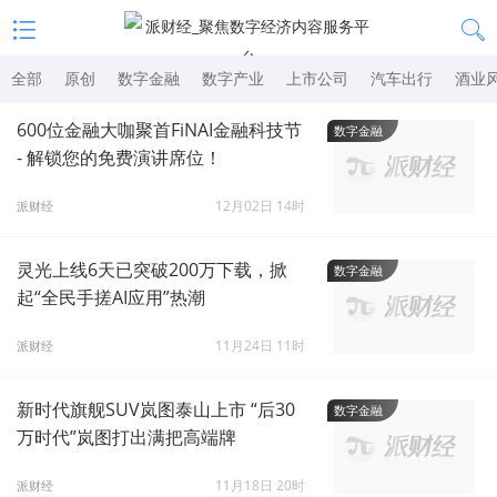
全部
原创
数字金融
数字产业
上市公司
汽车出行
酒业
600位金融大咖聚首FiNAI金融科技节
数字金融
- 解锁您的免费演讲席位！
12月02日 14时
派财经
灵光上线6天已突破200万下载，掀
数字金融
起“全民手搓AI应用”热潮
11月24日 11时
派财经
新时代旗舰SUV岚图泰山上市 “后30
数字金融
万时代”岚图打出满把高端牌
11月18日 20时
派财经