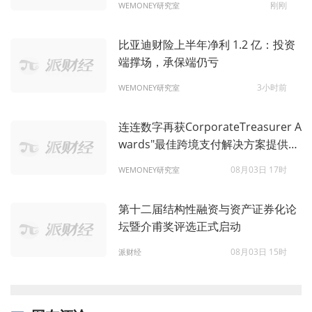
刚刚
WEMONEY研究室
比亚迪财险上半年净利 1.2 亿：投资
端撑场，承保端仍亏
3小时前
WEMONEY研究室
连连数字再获CorporateTreasurer A
wards"最佳跨境支付解决方案提供
商"优秀奖，AI原生战略驱动跨境支付
08月03日 17时
WEMONEY研究室
新范式
第十二届结构性融资与资产证券化论
坛暨介甫奖评选正式启动
08月03日 15时
派财经