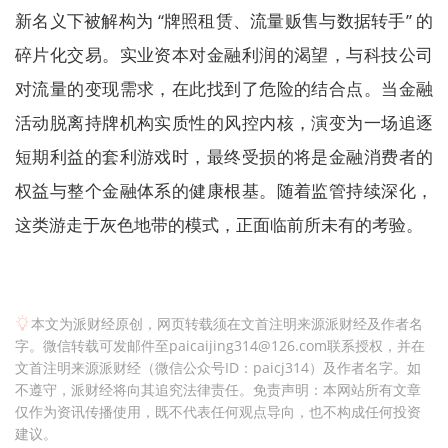
新名义下被解构为 “牌照租赁、流量贩售与数据转手” 的
碎片化交易。实业资本对金融利润的渴望，与科技公司
对流量的变现需求，在此找到了危险的结合点。当金融
活动脱离持牌机构实质性的风控内核，演变为一场追逐
短期利益的套利游戏时，最终受损的将是金融消费者的
权益与整个金融体系的健康根基。随着监管持续深化，
这类游走于灰色地带的模式，正面临前所未有的考验。
本文为派财经原创，网页转载须在文首注明来源派财经及作者名
字。微信转载可发邮件至paicaijing314@126.com联系授权，并在
文首注明来源派财经（微信公众号ID：paicj314）及作者名字。如
不遵守，派财经将向其追究法律责任。免责声明：本网站所有文章
仅作为资讯传播使用，既不代表任何观点导向，也不构成任何投资
建议。