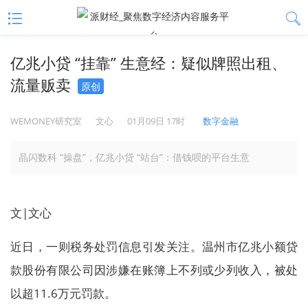
亿兆小贷 “挂靠” 生意经：疑似牌照出租、
流量贩卖
原创
WEMONEY研究室
文心
01月09日 17时
数字金融
晶闪数科 “操盘”，亿兆小贷 “站台”：借钱呗的平台生意
文|文心
近日，一则税务处罚信息引发关注。温州市亿兆小额贷
款股份有限公司因涉嫌在账簿上不列或少列收入，被处
以超11.6万元罚款。