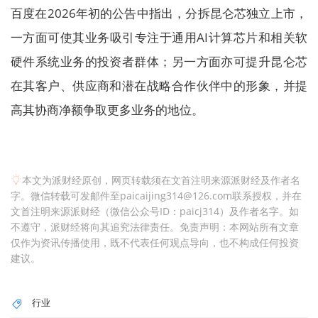
百度在2026年初的公告中指出，分拆昆仑芯独立上市，
一方面可使其业务吸引专注于通用AI计算芯片和相关软
硬件系统业务的投资者群体；另一方面亦可提升昆仑芯
在其客户、供应商和潜在战略合作伙伴中的形象，并提
高其协商净额争取更多业务的地位。
本文为派财经原创，网页转载须在文首注明来源派财经及作者名
字。微信转载可发邮件至paicaijing314@126.com联系授权，并在
文首注明来源派财经（微信公众号ID：paicj314）及作者名字。如
不遵守，派财经将向其追究法律责任。免责声明：本网站所有文章
仅作为资讯传播使用，既不代表任何观点导向，也不构成任何投资
建议。
行业