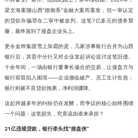
梁文海案随山西“德御系”金融大案而案发，但一审认定
的贷款诈骗罪在二审中被改判。这笔7亿多元的债务窟
窿，最终落到了接盘企业头上。
更令金烨集团雪上加霜的是，几家涉事银行合并为山西
银行后，其晋中分行又对企业发起诉讼追讨这笔旧债。
十余年间，一场由银行董事长撮合的交易，让接盘方与
银行双双陷入困境——企业濒临破产、员工生计告急；
银行则被不良贷款拖累，净利润骤降。
这起跨越多年的纠纷仍在发酵，而争议的核心始终围绕
一个问题：这笔损失，究竟该由谁来承担？
21亿违规贷款，银行牵头找“接盘侠”