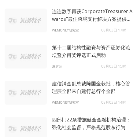
连连数字再获CorporateTreasurer A
wards"最佳跨境支付解决方案提供
商"优秀奖，AI原生战略驱动跨境支付
08月03日 17时
WEMONEY研究室
新范式
第十二届结构性融资与资产证券化论
坛暨介甫奖评选正式启动
08月03日 15时
派财经
建信消金副总裁陈国金获批，核心管
理层全部来自建行总行个金部
08月03日 14时
WEMONEY研究室
四部门22条措施健全金融机构治理：
强化社会监督，严格规范股东行为