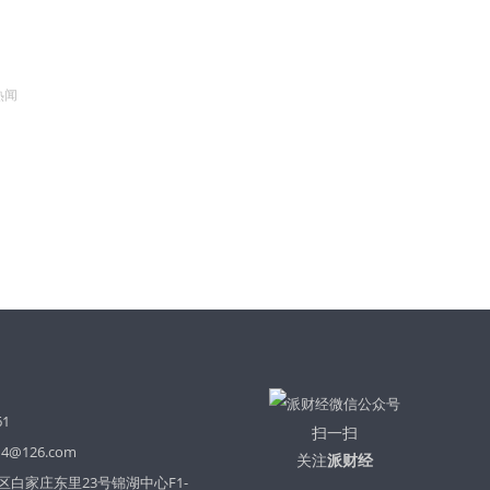
热闻
61
扫一扫
14@126.com
关注
派财经
白家庄东里23号锦湖中心F1-