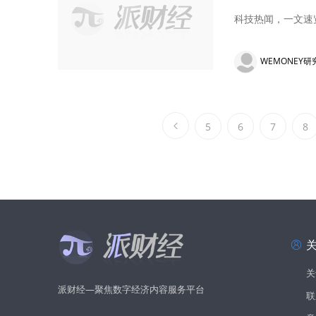
科技热闻，一文速
WEMONEY研
5
6
7
8
关
派财经—聚焦数字经济内容服务平台
联