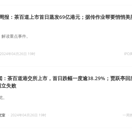
O周报：茶百道上市首日蒸发69亿港元；据传作业帮要悄悄美股
，解读重点事件。
2024年04月26日 19时
IPO
闻：茶百道港交所上市，首日跌幅一度逾38.29%；贾跃亭回
创立失败
览。
究室
·
2024年04月26日 19时
一周