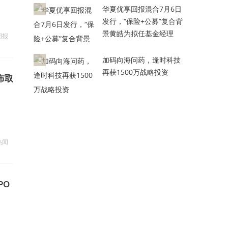
华夏优享回报混合7月6日
4
发行，“保险+公募”复合背
景黄皓为拟任基金经理
周报
加码向海问药，逢时科技
5
再获1500万战略投资
布取
热闻
PO