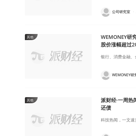
公司研究室
·
WEMONEY
其他
股价涨幅超过2
银行、消费金融、
WEMONEY研
派财经·一周热
其他
还债
科技热闻，一文速