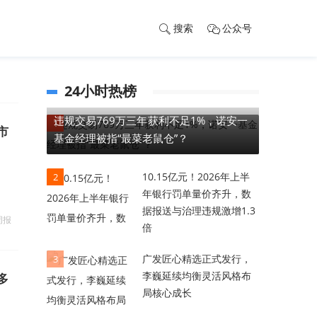
搜索
公众号
24小时热榜
违规交易769万三年获利不足1%，诺安一
1
市
基金经理被指“最菜老鼠仓”？
10.15亿元！2026年上半
2
年银行罚单量价齐升，数
据报送与治理违规激增1.3
周报
倍
广发匠心精选正式发行，
3
李巍延续均衡灵活风格布
多
局核心成长