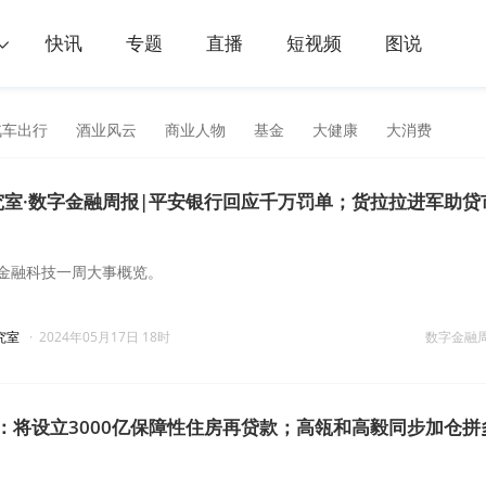
快讯
专题
直播
短视频
图说
汽车出行
酒业风云
商业人物
基金
大健康
大消费
研究室·数字金融周报|平安银行回应千万罚单；货拉拉进军助贷
金融科技一周大事概览。
究室
·
2024年05月17日 18时
数字金融
：将设立3000亿保障性住房再贷款；高瓴和高毅同步加仓拼