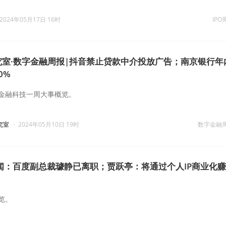
2024年05月17日 16时
IPO
研究室·数字金融周报|抖音禁止贷款中介投放广告；南京银行年
0%
金融科技一周大事概览。
究室
·
2024年05月10日 19时
数字金融
闻：百度副总裁璩静已离职；贾跃亭：将通过个人IP商业化
览。