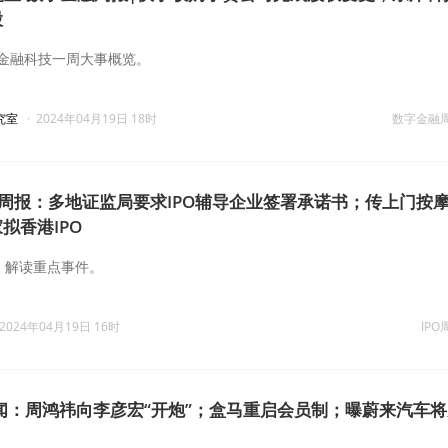
股
金融科技一周大事概览。
究室
·
2024年04月19日 18时
数字金融
O周报：多地证监局要求IPO辅导企业签署承诺书；传上门按
拟香港IPO
，解读重点事件。
2024年04月19日 16时
IPO
闻：周鸿祎向李彦宏“开炮”；盒马重启会员制；曝蔚来汽车将