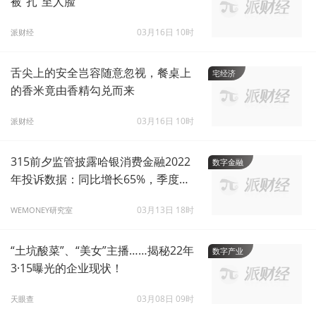
被“扎”至人脸
03月16日 10时
派财经
舌尖上的安全岂容随意忽视，餐桌上
宅经济
的香米竟由香精勾兑而来
03月16日 10时
派财经
315前夕监管披露哈银消费金融2022
数字金融
年投诉数据：同比增长65%，季度投
诉量环比下降
03月13日 18时
WEMONEY研究室
“土坑酸菜”、“美女”主播……揭秘22年
数字产业
3·15曝光的企业现状！
03月08日 09时
天眼查