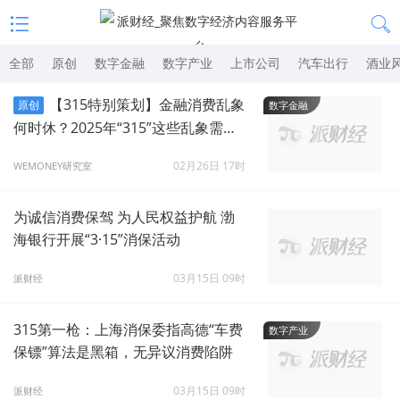
全部
原创
数字金融
数字产业
上市公司
汽车出行
酒业
【315特别策划】金融消费乱象
原创
数字金融
何时休？2025年“315”这些乱象需重
点关注
02月26日 17时
WEMONEY研究室
为诚信消费保驾 为人民权益护航 渤
海银行开展“3·15”消保活动
03月15日 09时
派财经
315第一枪：上海消保委指高德“车费
数字产业
保镖”算法是黑箱，无异议消费陷阱
03月15日 09时
派财经