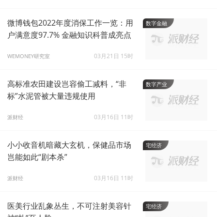
微博钱包2022年度消保工作一览：用
数字金融
户满意度97.7% 金融知识科普成亮点
03月21日 15时
WEMONEY研究室
高标准农田建设岂容偷工减料，“非
数字产业
标”水泥管被大量违规使用
03月16日 11时
派财经
小小收音机暗藏大玄机，保健品市场
宅经济
岂能如此“剧本杀”
03月16日 11时
派财经
医美行业乱象丛生，不可注射美容针
宅经济