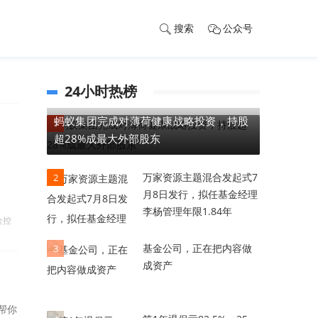
搜索
公众号
24小时热榜
蚂蚁集团完成对薄荷健康战略投资，持股
1
超28%成最大外部股东
万家资源主题混合发起式7
2
月8日发行，拟任基金经理
李杨管理年限1.84年
金控
基金公司，正在把内容做
3
成资产
帮你