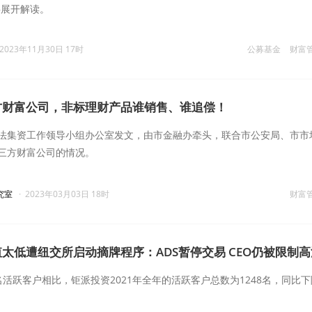
事展开解读。
2023年11月30日 17时
公募基金
财富
方财富公司，非标理财产品谁销售、谁追偿！
法集资工作领导小组办公室发文，由市金融办牵头，联合市公安局、市市
三方财富公司的情况。
究室
·
2023年03月03日 18时
财富
太低遭纽交所启动摘牌程序：ADS暂停交易 CEO仍被限制高
00名活跃客户相比，钜派投资2021年全年的活跃客户总数为1248名，同比下