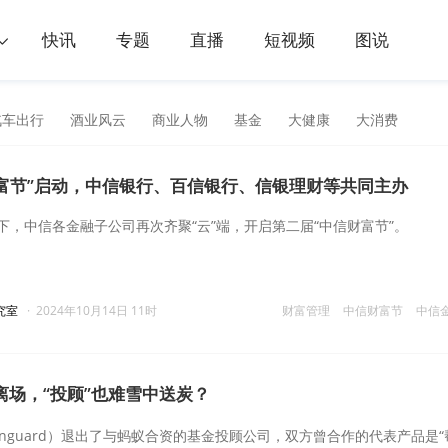
快讯
专题
直播
短视频
图说
汽车出行
酒业风云
商业人物
基金
大健康
大消费
富节”启动，中信银行、百信银行、信银理财等共同主办
下，中信各金融子公司再次齐聚“云”端，开启第二届“中信财富节”。
究室
·
2024年10月14日 11时
财富管理
中信财富节
中信
离场，“投顾”也难雪中送炭？
nguard）退出了与蚂蚁合资的基金投顾公司，双方曾合作的代表产品是“