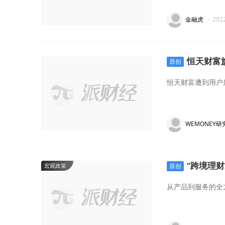
金融虎
·
202
恒天财富
原创
恒天财富遭到用户
WEMONEY研
“跨境理
宏观政策
原创
从产品到服务的全