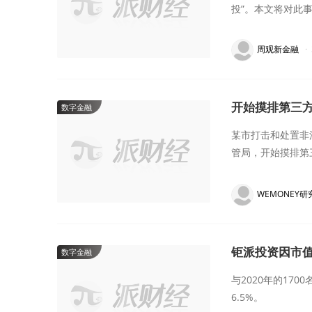
投”。本文将对此
周观新金融
·
开始摸排第三
数字金融
某市打击和处置非
管局，开始摸排第
WEMONEY研
钜派投资因市值
数字金融
与2020年的17
6.5%。