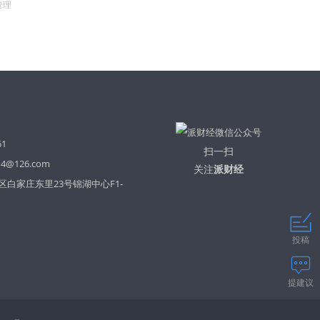
管理
61
扫一扫
14@126.com
关注
派财经
白家庄东里23号锦湖中心F1-
投稿
提建议