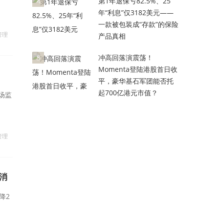
第1年退保亏82.5%、25
4
年“利息”仅3182美元——
一款被包装成“存款”的保险
管理
产品真相
冲高回落演震荡！
5
Momenta登陆港股首日收
平，豪华基石军团能否托
起700亿港元市值？
场监
管理
消
降2