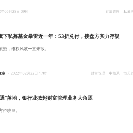
2年06月28日 09时
财富管理
私募
旗下私募基金暴雷近一年：53折兑付，接盘方实力存疑
质疑，维权风波一直未散。
究室
·
2022年02月22日 17时
财富管理
中植系
恒天
财通”落地，银行业掀起财富管理业务大角逐
方位较量。