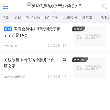
全部
原创
数字金融
数字产业
上市公司
汽车出行
酒业
酒店会员体系都玩到元宇宙
原创
新基建
了？还是TA会
01月22日 13时
Morketing
同程数科推出住宿业服务平台——酒
数字金融
店之家
09月09日 14时
WEMONEY研究室