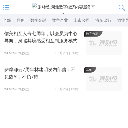
全部
原创
数字金融
数字产业
上市公司
汽车出行
酒业
信美相互人寿七周年，以会员为中心
数字金融
导向，身临其境感受相互制服务模式
05月27日 20时
WEMONEY研究室
萨摩耶云7周年林建明发内部信：不
其他
负热AI，不负7待
05月26日 09时
WEMONEY研究室