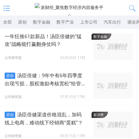
全部
原创
数字金融
数字产业
上市公司
汽车出行
酒业
一年狂推61款新品！汤臣倍健的"猛
数字金融
攻"战略能打赢翻身仗吗？
03月24日 11时
公司研究室
汤臣倍健：9年中有6年四季度
原创
出现亏损，股权激励考核宽松“给管理
层直接送钱”？
01月10日 17时
公司研究室
汤臣倍健渠道价格混乱，加码
原创
新消费
线上电商，难动线下经销商“蛋糕”？
06月15日 17时
公司研究室