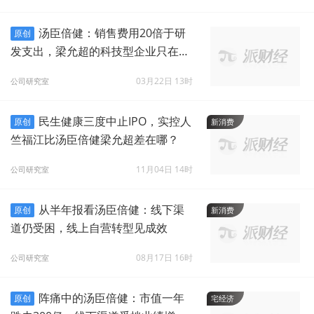
汤臣倍健：销售费用20倍于研
原创
发支出，梁允超的科技型企业只在口
头上？
03月22日 13时
公司研究室
民生健康三度中止IPO，实控人
原创
新消费
竺福江比汤臣倍健梁允超差在哪？
11月04日 14时
公司研究室
从半年报看汤臣倍健：线下渠
原创
新消费
道仍受困，线上自营转型见成效
08月17日 16时
公司研究室
阵痛中的汤臣倍健：市值一年
原创
宅经济