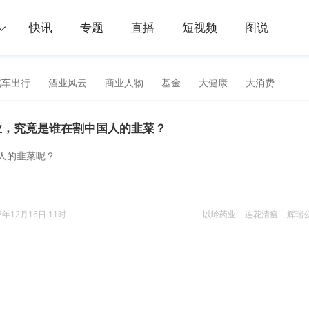
快讯
专题
直播
短视频
图说
汽车出行
酒业风云
商业人物
基金
大健康
大消费
业，究竟是谁在割中国人的韭菜？
人的韭菜呢？
2年12月16日 11时
以岭药业
连花清瘟
辉瑞