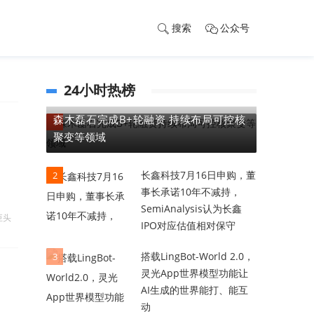
搜索
公众号
24小时热榜
森木磊石完成B+轮融资 持续布局可控核
1
聚变等领域
长鑫科技7月16日申购，董
2
事长承诺10年不减持，
SemiAnalysis认为长鑫
巨头
IPO对应估值相对保守
搭载LingBot-World 2.0，
3
灵光App世界模型功能让
AI生成的世界能打、能互
动