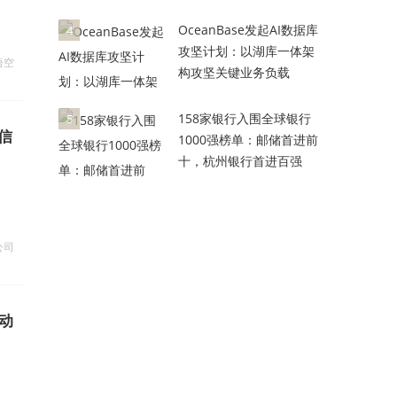
OceanBase发起AI数据库
4
攻坚计划：以湖库一体架
悟空
构攻坚关键业务负载
158家银行入围全球银行
5
信
1000强榜单：邮储首进前
十，杭州银行首进百强
公司
动