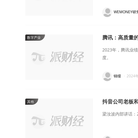
WEMONEY研
腾讯：高质量
数字产业
2023年，腾讯
度。
锦缎
·
2024
抖音公司老板
其他
梁汝波内部讲话：2