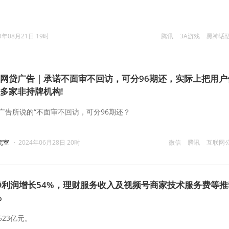
4年08月21日 19时
腾讯
3A游戏
黑神话
”网贷广告｜承诺不面审不回访，可分96期还，实际上把用户
十多家非持牌机构!
广告所说的“不面审不回访，可分96期还？
究室
·
2024年06月28日 20时
微信
腾讯
互联网
利润增长54%，理财服务收入及视频号商家技术服务费等推
%
23亿元。