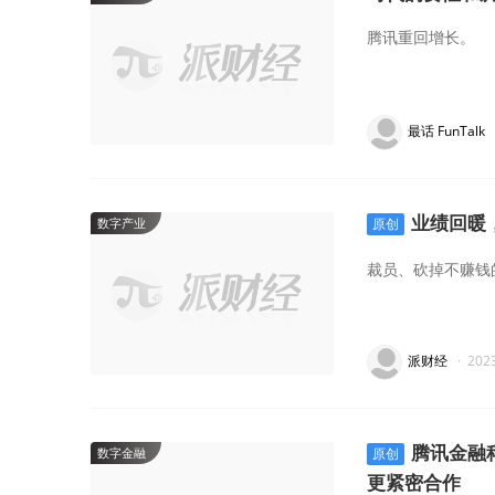
腾讯重回增长。
最话 FunTalk
业绩回暖
数字产业
原创
裁员、砍掉不赚钱
派财经
·
202
腾讯金融科
数字金融
原创
更紧密合作