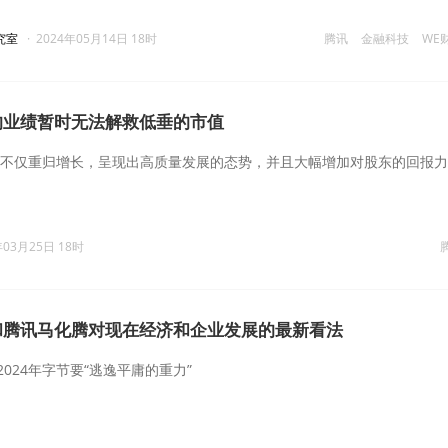
究室
·
2024年05月14日 18时
腾讯
金融科技
WE
的业绩暂时无法解救低垂的市值
业绩不仅重归增长，呈现出高质量发展的态势，并且大幅增加对股东的回报力
年03月25日 18时
和腾讯马化腾对现在经济和企业发展的最新看法
024年字节要“逃逸平庸的重力”