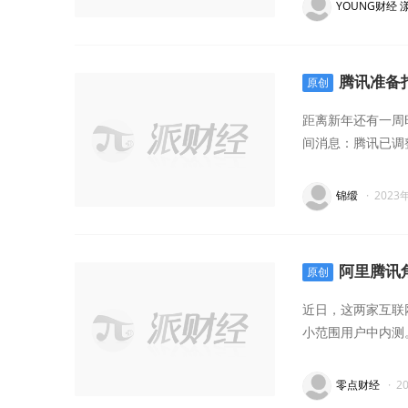
YOUNG财经 
腾讯准备
原创
距离新年还有一周
间消息：腾讯已调
锦缎
·
2023
阿里腾讯
原创
近日，这两家互联
小范围用户中内测
零点财经
·
2