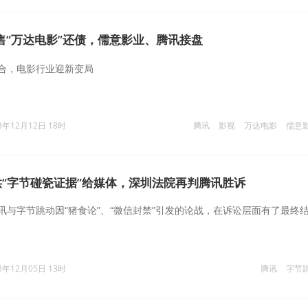
售“万达电影”还债，儒意影业、腾讯接盘
合，电影行业迎新变局
3年12月12日 18时
腾讯
影视
万达电影
儒意
“字节碰瓷证据”给媒体，深圳法院再判腾讯胜诉
讯与字节跳动因“猪食论”、“微信封禁”引发的论战，在诉讼层面有了最终
3年12月05日 13时
腾讯
字节