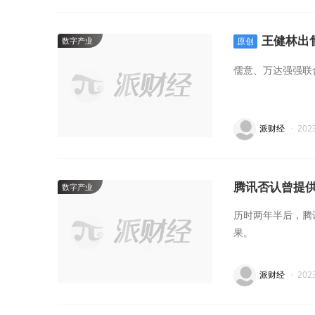
王健林出
数字产业
原创
儒意、万达强强联
派财经
·
202
腾讯否认曾提供
数字产业
历时两年半后，腾
果。
派财经
·
202