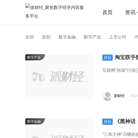
首页
资讯
全部
原创
数字金融
数字产业
上市公司
淘宝联手
数字产业
原创
互联网“拆墙”行
派财经
·
202
《黑神话
数字金融
原创
“三和大神”冯骥的