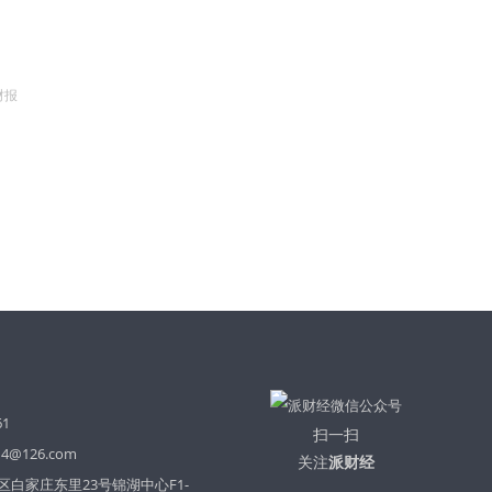
财报
61
扫一扫
14@126.com
关注
派财经
白家庄东里23号锦湖中心F1-