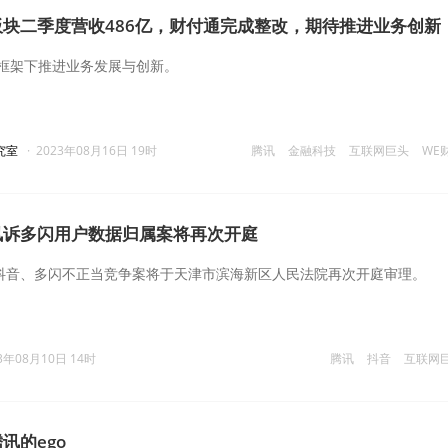
块二季度营收486亿，财付通完成整改，期待推进业务创新
框架下推进业务发展与创新。
究室
·
2023年08月16日 19时
腾讯
金融科技
互联网巨头
WE
讯诉多闪用户数据归属案将再次开庭
诉抖音、多闪不正当竞争案将于天津市滨海新区人民法院再次开庭审理。
3年08月10日 14时
腾讯
抖音
互联网
讯的ego