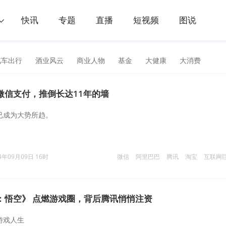
快讯
专题
直播
短视频
图说
汽车出行
酒业风云
商业人物
基金
大健康
大消费
微信支付，推倒长达11年的墙
动已成为大势所趋。
4年09月09日 16时
微信
阿里巴巴
腾讯
淘宝
互联网
：悟空》 点燃游戏圈，背后腾讯悄悄注资
游戏人生