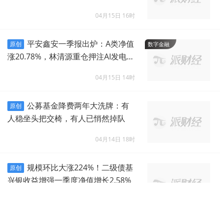
破局？
04月15日 16时
平安鑫安一季报出炉：A类净值
原创
数字金融
涨20.78%，林清源重仓押注AI发电赛
道
04月15日 14时
公募基金降费两年大洗牌：有
原创
人稳坐头把交椅，有人已悄然掉队
04月14日 18时
规模环比大涨224%！二级债基
原创
兴银收益增强一季度净值增长2.58%
04月14日 17时