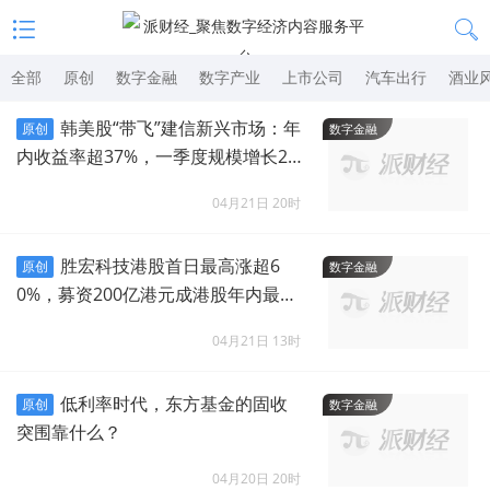
全部
原创
数字金融
数字产业
上市公司
汽车出行
酒业
韩美股“带飞”建信新兴市场：年
原创
数字金融
内收益率超37%，一季度规模增长26
亿元
04月21日 20时
胜宏科技港股首日最高涨超6
原创
数字金融
0%，募资200亿港元成港股年内最大I
PO
04月21日 13时
低利率时代，东方基金的固收
原创
数字金融
突围靠什么？
04月20日 20时