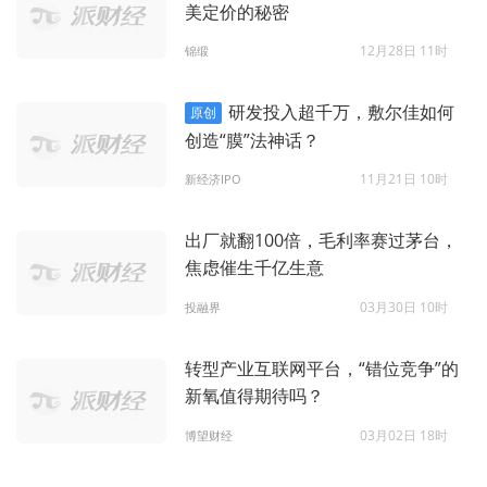
美定价的秘密
12月28日 11时
锦缎
研发投入超千万，敷尔佳如何
原创
创造“膜”法神话？
11月21日 10时
新经济IPO
出厂就翻100倍，毛利率赛过茅台，
焦虑催生千亿生意
03月30日 10时
投融界
转型产业互联网平台，“错位竞争”的
新氧值得期待吗？
03月02日 18时
博望财经