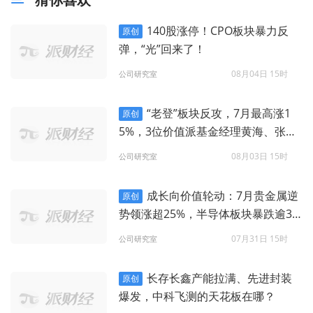
140股涨停！CPO板块暴力反
原创
弹，“光”回来了！
08月04日 15时
公司研究室
“老登”板块反攻，7月最高涨1
原创
5%，3位价值派基金经理黄海、张
鹏、赵鹏飞押中了什么？
08月03日 15时
公司研究室
成长向价值轮动：7月贵金属逆
原创
势领涨超25%，半导体板块暴跌逾3
6%
07月31日 15时
公司研究室
长存长鑫产能拉满、先进封装
原创
爆发，中科飞测的天花板在哪？