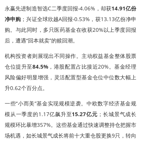
永赢先进制造智选C二季度回报-4.06%，却获
14.91亿份
净申购
；兴证全球欣越A回报-0.53%，获13.13亿份净申
购。与此同时，多只医药基金在收获20%以上季度回报
后，遭遇“回本就卖”的赎回潮。
机构投资者则展现出不同操作。主动权益基金整体股票
仓位提升至
84.5%
，港股配置占比接近20%。基金经理
风险偏好明显增强，灵活配置型基金仓位中位数大幅上
升0.62个百分点。
一些“小而美”基金实现规模逆袭。中欧数字经济基金规
模从一季度的1.17亿飙升至
15.27亿元
；长城景气成长
规模环比暴增357%。这些基金通过快速调整持仓把握市
场机遇，如长城景气成长将前十大重仓股更换9只，转向