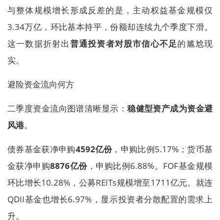
与整体规模增长形成反差的是，主动权益基金规模仅
3.34万亿，环比基本持平，份额却连续九个季度下滑。
这一数据折射出
普通投资者对股市信心不足
的尴尬现
实。
避险资金流向何方
二季度资金流向图谱清晰显示：
稳健型资产成为资金避
风港
。
债券基金获净申购
4592亿份
，申购比例5.17%；货币基
金获净申购
8876亿份
，申购比例6.88%。FOF基金规模
环比增长10.28%，公募REITs规模增至1711亿元。就连
QDII基金也增长6.97%，显示投资者分散配置的需求上
升。