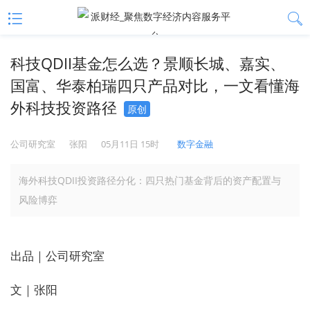
科技QDII基金怎么选？景顺长城、嘉实、
国富、华泰柏瑞四只产品对比，一文看懂海
外科技投资路径
原创
公司研究室
张阳
05月11日 15时
数字金融
海外科技QDII投资路径分化：四只热门基金背后的资产配置与
风险博弈
出品｜公司研究室
文｜张阳