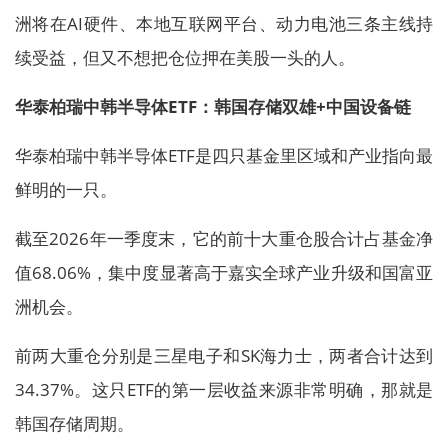
洲将在AI硬件、本地互联网平台、动力电池三条主线持
续受益，但又不想把仓位押在美股一头的人。
华泰柏瑞中韩半导体ETF：韩国存储双雄+中国设备链
华泰柏瑞中韩半导体ETF是四只基金里区域和产业指向最
鲜明的一只。
截至2026年一季度末，它的前十大重仓股合计占基金净
值68.06%，集中度显著高于嘉实全球产业升级和国富亚
洲机会。
前两大重仓分别是三星电子和SK海力士，两者合计达到
34.37%。这只ETF的第一层收益来源非常明确，那就是
韩国存储周期。