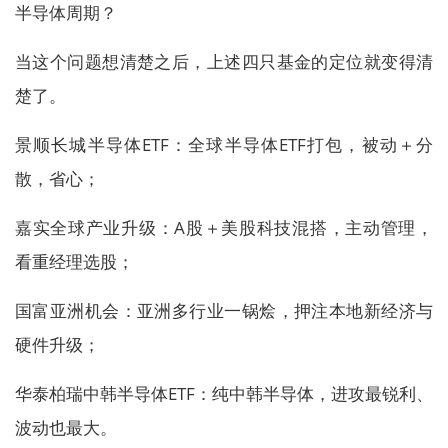
半导体周期？
当这个问题想清楚之后，上述四只基金的定位就变得清
楚了。
景顺长城半导体ETF：全球半导体ETF打包，被动＋分
散，省心；
嘉实全球产业升级：A股＋美股科技混搭，主动管理，
看重经理选股；
国富亚洲机会：亚洲多行业一锅烩，押注本地新经济与
硬件升级；
华泰柏瑞中韩半导体ETF：纯中韩半导体，进攻最锐利、
波动也最大。