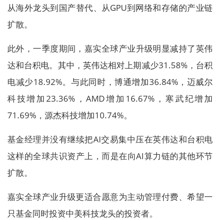
从海外龙头到国产替代、从GPU到网络和存储的产业链
扩散。
此外，一季度期间，嘉实全球产业升级明显减持了英伟
达和台积电。其中，英伟达相对上期减少31.58%，台积
电减少18.92%。与此同时，博通增加36.84%，迈威尔
科技增加23.36%，AMD增加16.67%，寒武纪增加
71.69%，源杰科技增加10.74%。
基金经理并没有继续把AI交易集中压在英伟达和台积电
这样的全球共识资产上，而是在向AI算力链的其他环节
扩散。
嘉实全球产业升级更适合愿意为主动管理付费、希望一
只基金同时投资中美科技龙头的投资者。