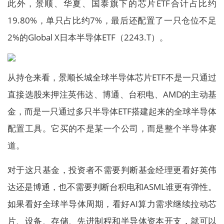
此外，景顺、华夏、国泰旗下的芯片ETF合计占比约
19.80%，单只占比约7%，最后还配置了一只仓位不足
2%的Global X日本半导体ETF（2243.T）。
从持仓来看，景顺长城全球半导体芯片ETF不是一只通过
直接选股来押注英伟达、博通、台积电、AMD的主动基
金，而是一只通过多只半导体ETF搭建起来的全球半导体
配置工具。它买的不是某一个公司，而是整个半导体赛
道。
对于这只基金，投资者不需要判断基金经理更看好英伟
达还是博通，也不需要判断台积电和ASML谁更有弹性。
如果看好全球半导体周期，看好AI算力需求继续拉动芯
片、设备、存储、先进制程和半导体资本开支，就可以