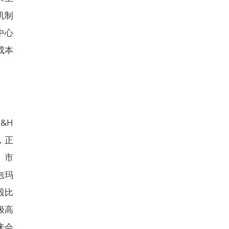
机制
中心
成本
&H
%，正
。市
泡玛
股比
极高
来会