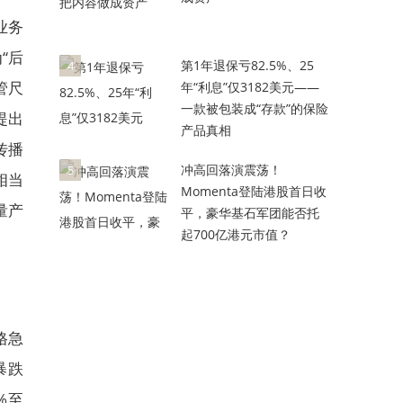
业务
“后
第1年退保亏82.5%、25
4
管尺
年“利息”仅3182美元——
一款被包装成“存款”的保险
提出
产品真相
传播
冲高回落演震荡！
5
相当
Momenta登陆港股首日收
量产
平，豪华基石军团能否托
起700亿港元市值？
格急
暴跌
%至