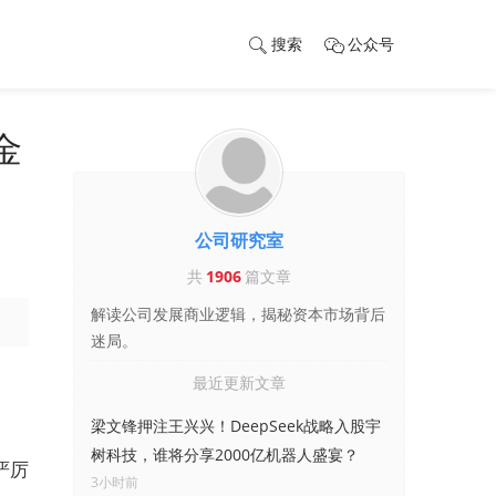
搜索
公众号
金
公司研究室
共
1906
篇文章
解读公司发展商业逻辑，揭秘资本市场背后
迷局。
最近更新文章
梁文锋押注王兴兴！DeepSeek战略入股宇
树科技，谁将分享2000亿机器人盛宴？
严厉
3小时前