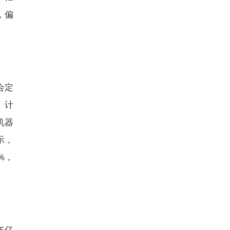
，偏
会定
）计
机器
示，
%，
5亿