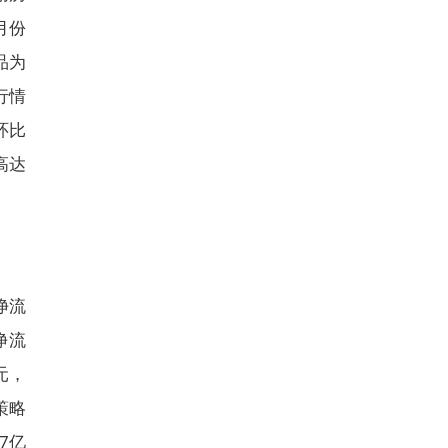
月份
品为
行情
环比
高达
净流
净流
元，
策略
7亿