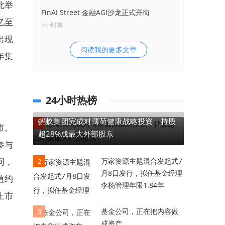
此举
FinAI Street 金融AGI沙龙正式开街
亿至
3小时前
出现
阅读我的更多文章
年集
24小时热榜
蚂蚁集团完成对薄荷健康战略投资，持股
1
市。
超28%成最大外部股东
参与
间，
万家资源主题混合发起式7
2
月8日发行，拟任基金经理
值约
李杨管理年限1.84年
上市
基金公司，正在把内容做
3
成资产