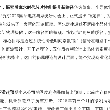
”，探索后摩尔时代芯片性能提升新路径
华为董事、半导体
行的2026国际电路与系统研讨会上，正式提出“韬定律”，为
片性能提供了一套新的理论框架。摩尔定律通过不断缩小晶体
接近物理极限，这一路径面临瓶颈。“韬定律”则另辟蹊径，
缩”，核心目标是通过系统性降低时间常数“韬”（信号在电路中
。何庭波预计，基于该理论，五年后有望设计出晶体管密度
。分析师指出，这目前仍属理论与设计层面，能否实现商业化
下滑超预期
小米公司的季度利润暴跌超出预期，此前内存价
能手机业务造成了沉重打击。2026年前三个月的净利润
币，比平均预期的52%更糟。营收近三年来首次下降，下降11