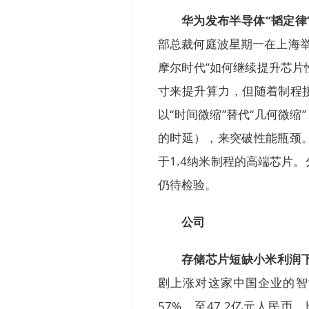
华为发布半导体“韬定律
部总裁何庭波星期一在上海举
摩尔时代”如何继续提升芯
寸来提升算力，但随着制程
以“时间微缩”替代“几何微
的时延），来突破性能瓶颈
于1.4纳米制程的高端芯片
仍待检验。
公司
存储芯片短缺小米利润
剧上涨对这家中国企业的智
57%，至47.2亿元人民