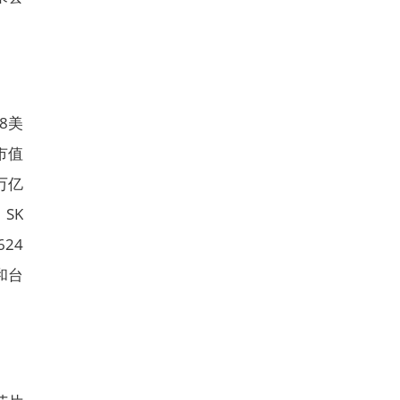
8美
市值
万亿
SK
24
和台