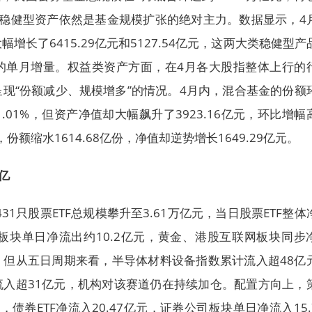
内稳健型资产依然是基金规模扩张的绝对主力。数据显示，4
增长了6415.29亿元和5127.54亿元，这两大类稳健型产
元的单月增量。权益类资产方面，在4月各大股指整体上行的
现“份额减少、规模增多”的情况。4月内，混合基金的份额
1.01%，但资产净值却大幅飙升了3923.16亿元，环比增幅
，份额缩水1614.68亿份，净值却逆势增长1649.29亿元。
亿
431只股票ETF总规模攀升至3.61万亿元，当日股票ETF整体
导体板块单日净流出约10.2亿元，黄金、港股互联网板块同步
。但从五日周期来看，半导体材料设备指数累计流入超48亿
流入超31亿元，机构对该赛道仍在持续加仓。配置方向上，
元，债券ETF净流入20.47亿元，证券公司板块单日净流入15.