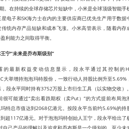
预期。在持续的全球存储芯片短缺中，小米是全球顶级智能手
三星电子和SK海力士在内的主要供应商已优先生产用于数据
引发传统内存产品短缺和成本飞涨。小米高管表示，随着内存
和盈利能力之间取得平衡。
王宁“未来是乔布斯级别”
披露的最新权益变动信息显示，段永平通过其控制的H
stment, LLC大举增持泡泡玛特股份，一致行动人持股比例升至5.69
，段永平同时持有3752万股上市衍生工具（以实物交收）
很可能通过“卖出看跌期权（卖Put）”的方式提前布局泡
玛特总市值达到2068亿港元。按段永平当前约5.69%的持
到超117亿港元。对于泡泡玛特创始人王宁，段永平给出了
宁对自己产品的理解以及追求和乔布斯是一个级别的，至少未