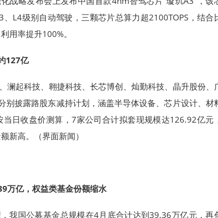
能化战略发布会上发布中国首款4nm智驾芯片“璇玑A3”，该
、L4级别自动驾驶，三颗芯片总算力超2100TOPS，结合
利用率提升100%。
127亿
司、澜起科技、翱捷科技、长芯博创、灿勤科技、晶升股份、
司分别披露路股东减持计划，涵盖半导体设备、芯片设计、材
当日收盘价测算，7家公司合计拟套现规模达126.92亿元
金额新高。（界面新闻）
39万亿，权益类基金份额缩水
据，我国公募基金总规模在4月底合计达到39.36万亿元，再