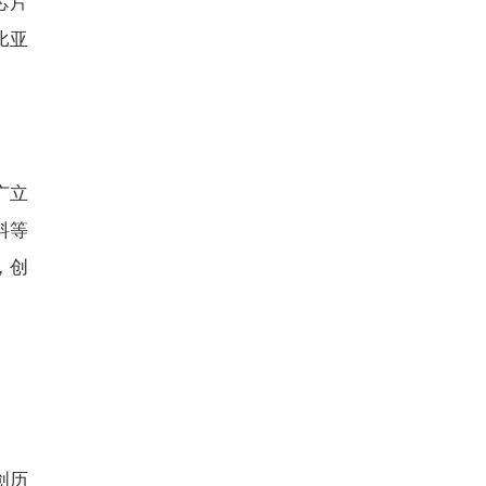
芯片
比亚
广立
料等
，创
创历