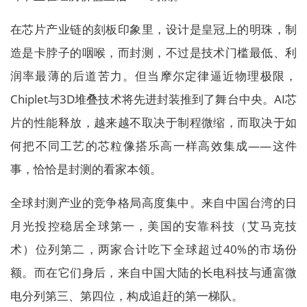
在芯片产业链的刻板印象里，设计是皇冠上的明珠，制
造是卡脖子的咽喉，而封测，不过是技术门槛最低、利
润率最薄的后道苦力。但当摩尔定律逼近物理极限，
Chiplet与3D堆叠技术将先进封装推到了舞台中央。AI芯
片的性能释放，越来越不取决于制程微缩，而取决于如
何把不同工艺的芯粒像搭乐高一样高效集成——这件
事，恰恰是封测的看家本领。
全球封测产业的竞争格局高度集中。来自中国台湾的日
月光投控稳居全球第一，美国的安靠科技（艾马克技
术）位列第二，两家合计吃下全球超过40%的市场份
额。而在它们身后，来自中国大陆的长电科技与通富微
电分列第三、第四位，构成追赶的第一梯队。