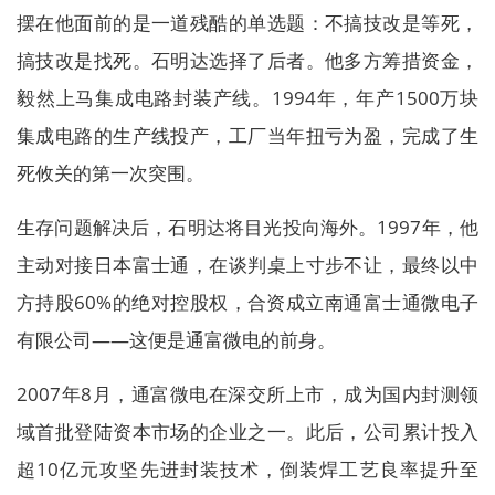
摆在他面前的是一道残酷的单选题：不搞技改是等死，
搞技改是找死。石明达选择了后者。他多方筹措资金，
毅然上马集成电路封装产线。1994年，年产1500万块
集成电路的生产线投产，工厂当年扭亏为盈，完成了生
死攸关的第一次突围。
生存问题解决后，石明达将目光投向海外。1997年，他
主动对接日本富士通，在谈判桌上寸步不让，最终以中
方持股60%的绝对控股权，合资成立南通富士通微电子
有限公司——这便是通富微电的前身。
2007年8月，通富微电在深交所上市，成为国内封测领
域首批登陆资本市场的企业之一。此后，公司累计投入
超10亿元攻坚先进封装技术，倒装焊工艺良率提升至