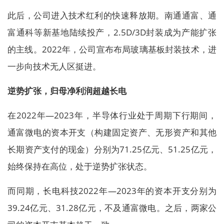
此后，公司进入技术红利的快速释放期。南通通富、通
富通科等新基地陆续投产，2.5D/3D封装成为产能扩张
的主线。2022年，公司宣布布局玻璃基板封装技术，进
一步向技术无人区挺进。
逆势扩张，归母净利润超越长电
在2022年—2023年，半导体行业处于周期下行期间，
通富微电的资本开支（构建固定资产、无形资产和其他
长期资产支付的现金）分别为71.25亿元、51.25亿元，
始终保持在高位，处于逆势扩张状态。
而同期，长电科技2022年—2023年的资本开支分别为
39.24亿元、31.28亿元，不及通富微电。之后，两家公