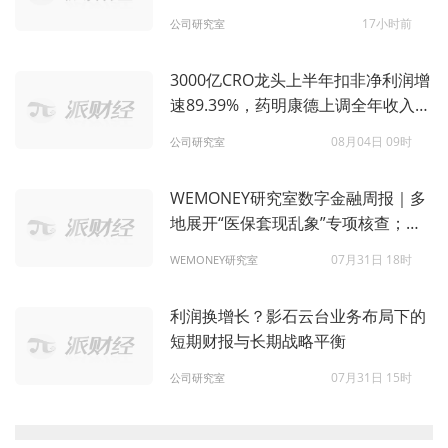
17小时前
公司研究室
3000亿CRO龙头上半年扣非净利润增
速89.39%，药明康德上调全年收入预
期至585亿元至605亿元
08月04日 09时
公司研究室
WEMONEY研究室数字金融周报｜多
地展开“医保套现乱象”专项核查；五
大行AIC押中长鑫科技浮盈超千亿
07月31日 18时
WEMONEY研究室
利润换增长？影石云台业务布局下的
短期财报与长期战略平衡
07月31日 15时
公司研究室