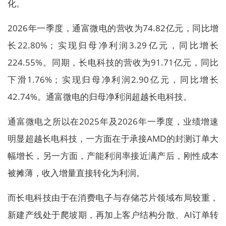
化。
2026年一季度，通富微电的营收为74.82亿元，同比增
长22.80%；实现归母净利润3.29亿元，同比增长
224.55%。同期，长电科技的营收为91.71亿元，同比
下滑1.76%；实现归母净利润2.90亿元，同比增长
42.74%。通富微电的归母净利润超越长电科技。
通富微电之所以在2025年及2026年一季度，业绩增速
明显超越长电科技，一方面在于承接AMD的封测订单大
幅增长，另一方面，产能利润率接近满产后，刚性成本
被摊薄，收入增量直接转化为利润。
而长电科技由于在消费电子与存储芯片领域布局较重，
新建产线处于爬坡期，再加上客户结构分散、AI订单转