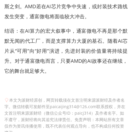
斯之剑。AMD若在AI芯片竞争中失速，或封装技术路线
发生突变，通富微电将面临较大冲击。
结语：在AI算力的宏大叙事中，通富微电不再是那个默
默无闻的代工厂，而是支撑算力大厦的基石。随着AI芯
片从“可用”向“好用”演进，先进封装的价值量将持续提
升。对于通富微电而言，只要AMD的AI故事还在继续，
它的舞台就足够大。
本文为派财经原创，网页转载须在文首注明来源派财经及作者名
字。微信转载可发邮件至paicaijing314@126.com联系授权，并在
文首注明来源派财经（微信公众号ID：paicj314）及作者名字。如
不遵守，派财经将向其追究法律责任。免责声明：本网站所有文章
仅作为资讯传播使用，既不代表任何观点导向，也不构成任何投资