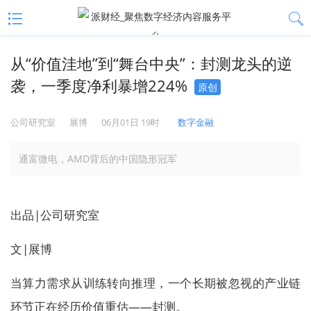
从“价值洼地”到“舞台中央”：封测龙头的逆
袭，一季度净利暴增224%
原创
公司研究室
展博
06月01日 19时
数字金融
通富微电，AMD背后的中国隐形冠军
出品|公司研究室
文|展博
当算力需求从训练转向推理，一个长期被忽视的产业链
环节正在经历价值重估——封测。