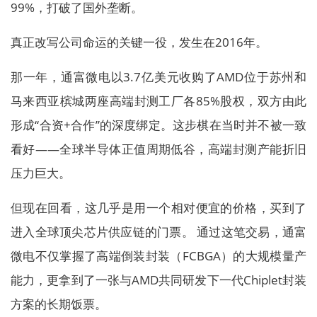
99%，打破了国外垄断。
真正改写公司命运的关键一役，发生在2016年。
那一年，通富微电以3.7亿美元收购了AMD位于苏州和
马来西亚槟城两座高端封测工厂各85%股权，双方由此
形成“合资+合作”的深度绑定。这步棋在当时并不被一致
看好——全球半导体正值周期低谷，高端封测产能折旧
压力巨大。
但现在回看，这几乎是用一个相对便宜的价格，买到了
进入全球顶尖芯片供应链的门票。 通过这笔交易，通富
微电不仅掌握了高端倒装封装（FCBGA）的大规模量产
能力，更拿到了一张与AMD共同研发下一代Chiplet封装
方案的长期饭票。