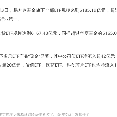
月3日，易方达基金旗下全部ETF规模来到6185.19亿元，超
居行业第一。
ETF规模达到6167.48亿元，同样超过华夏基金的6165.0
多只ETF产品“吸金”显著，其中公司债ETF净流入超42亿元
入超20亿元，价值ETF、医药ETF、科创芯片ETF也均净流入1
在文首注明来源派财经及作者名字。微信转载可发邮件至