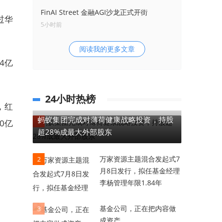
FinAI Street 金融AGI沙龙正式开街
过华
5小时前
阅读我的更多文章
4亿
24小时热榜
，红
蚂蚁集团完成对薄荷健康战略投资，持股
1
0亿
超28%成最大外部股东
万家资源主题混合发起式7
2
月8日发行，拟任基金经理
李杨管理年限1.84年
基金公司，正在把内容做
3
成资产