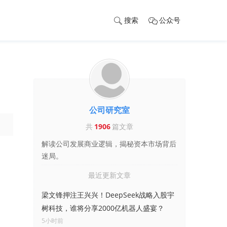
搜索
公众号
公司研究室
共
1906
篇文章
解读公司发展商业逻辑，揭秘资本市场背后
迷局。
最近更新文章
梁文锋押注王兴兴！DeepSeek战略入股宇
树科技，谁将分享2000亿机器人盛宴？
5小时前