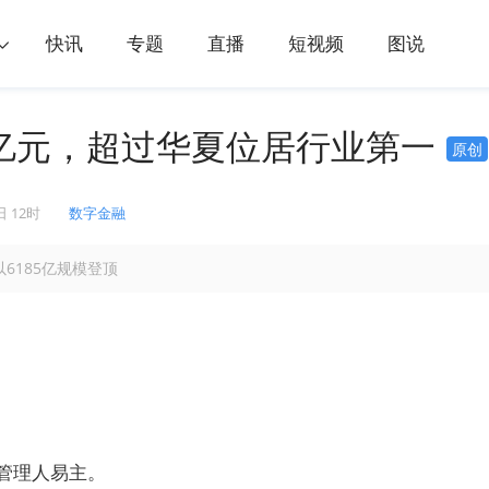
快讯
专题
直播
短视频
图说
85亿元，超过华夏位居行业第一
原创
日 12时
数字金融
6185亿规模登顶
募管理人易主。