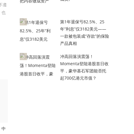
如不遵
，也
第1年退保亏82.5%、25
4
年“利息”仅3182美元——
一款被包装成“存款”的保险
产品真相
冲高回落演震荡！
5
Momenta登陆港股首日收
平，豪华基石军团能否托
起700亿港元市值？
，中