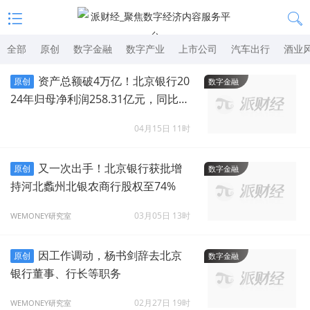
全部
原创
数字金融
数字产业
上市公司
汽车出行
酒业
资产总额破4万亿！北京银行20
原创
数字金融
24年归母净利润258.31亿元，同比增
0.81%
04月15日 11时
又一次出手！北京银行获批增
原创
数字金融
持河北蠡州北银农商行股权至74%
03月05日 13时
WEMONEY研究室
因工作调动，杨书剑辞去北京
原创
数字金融
银行董事、行长等职务
02月27日 19时
WEMONEY研究室