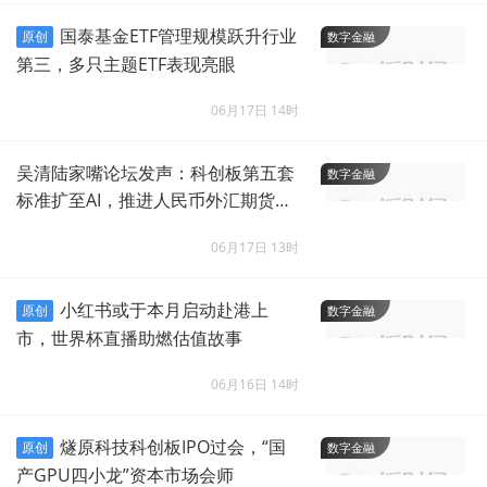
国泰基金ETF管理规模跃升行业
原创
数字金融
第三，多只主题ETF表现亮眼
06月17日 14时
吴清陆家嘴论坛发声：科创板第五套
数字金融
标准扩至AI，推进人民币外汇期货试
点
06月17日 13时
小红书或于本月启动赴港上
原创
数字金融
市，世界杯直播助燃估值故事
06月16日 14时
燧原科技科创板IPO过会，“国
原创
数字金融
产GPU四小龙”资本市场会师