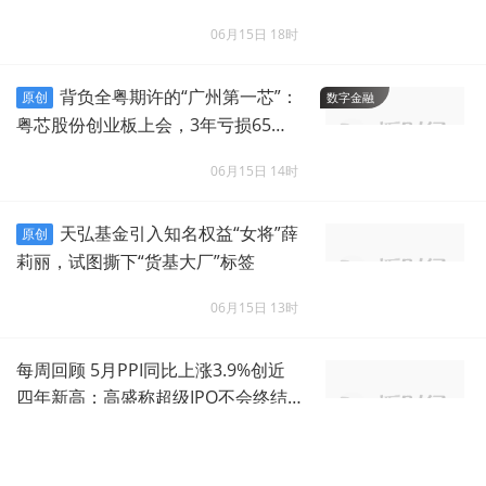
06月15日 18时
背负全粤期许的“广州第一芯”：
原创
数字金融
粤芯股份创业板上会，3年亏损65
亿，最早2029年实现盈利
06月15日 14时
天弘基金引入知名权益“女将”薛
原创
莉丽，试图撕下“货基大厂”标签
06月15日 13时
每周回顾 5月PPI同比上涨3.9%创近
四年新高；高盛称超级IPO不会终结A
I牛市
06月12日 18时