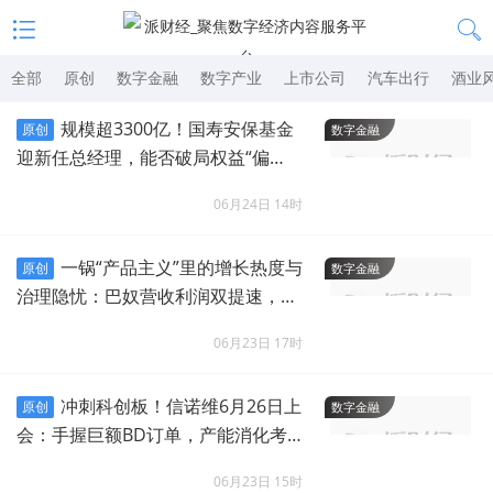
全部
原创
数字金融
数字产业
上市公司
汽车出行
酒业
规模超3300亿！国寿安保基金
原创
数字金融
迎新任总经理，能否破局权益“偏
科”？
06月24日 14时
一锅“产品主义”里的增长热度与
原创
数字金融
治理隐忧：巴奴营收利润双提速，客
单价却跌了三年
06月23日 17时
冲刺科创板！信诺维6月26日上
原创
数字金融
会：手握巨额BD订单，产能消化考问
商业化成色
06月23日 15时