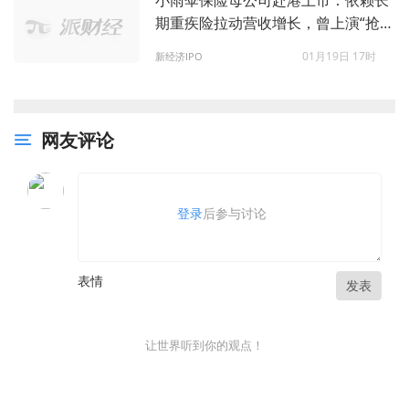
小雨伞保险母公司赴港上市：依赖长
期重疾险拉动营收增长，曾上演“抢公
章”丑闻
01月19日 17时
新经济IPO
网友评论
登录
后参与讨论
表情
发表
让世界听到你的观点！