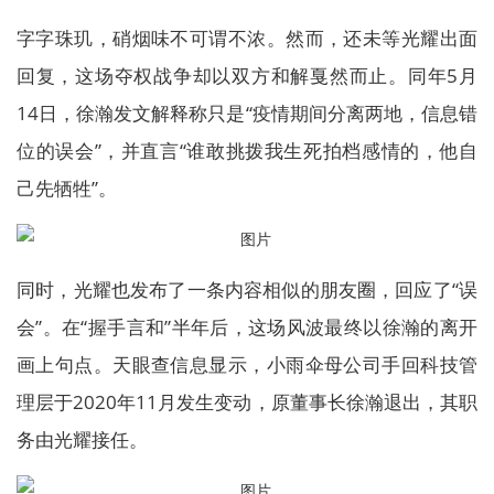
字字珠玑，硝烟味不可谓不浓。然而，还未等光耀出面
回复，这场夺权战争却以双方和解戛然而止。同年5月
14日，徐瀚发文解释称只是“疫情期间分离两地，信息错
位的误会”，并直言“谁敢挑拨我生死拍档感情的，他自
己先牺牲”。
同时，光耀也发布了一条内容相似的朋友圈，回应了“误
会”。在“握手言和”半年后，这场风波最终以徐瀚的离开
画上句点。天眼查信息显示，小雨伞母公司手回科技管
理层于2020年11月发生变动，原董事长徐瀚退出，其职
务由光耀接任。