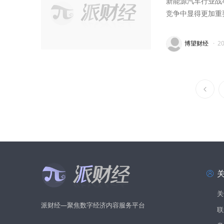
新能源汽车行业战
竞争中显得更加重
博望财经
·
2
关
派财经—聚焦数字经济内容服务平台
联