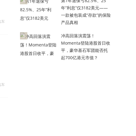
第1年退保亏82.5%、25
4
年“利息”仅3182美元——
一款被包装成“存款”的保险
汽车
产品真相
冲高回落演震荡！
5
Momenta登陆港股首日收
平，豪华基石军团能否托
起700亿港元市值？
汽车