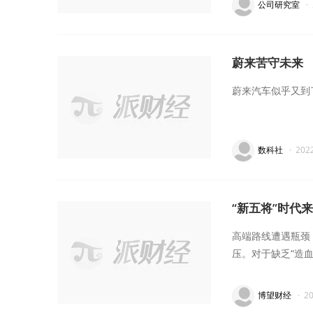
公司研究室
·
蔚来苦守未来
蔚来汽车似乎又到
数科社
·
202
“新五将”时代
高端路线遭遇瓶颈
压。对于缺乏“造
博望财经
·
2