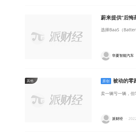
蔚来提供“后悔
选择BaaS（Bat
华夏智能汽车
被动的零
其他
原创
卖一辆亏一辆，但
派财经
·
202