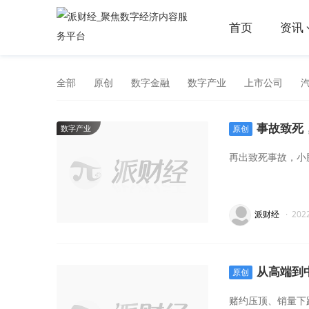
首页
资讯
全部
原创
数字金融
数字产业
上市公司
事故致死
数字产业
原创
再出致死事故，小
派财经
·
202
从高端到
原创
赌约压顶、销量下