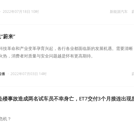
·
2022年07月18日 10时
新能源汽车
“蔚来”
科技革命和产业变革孕育兴起，各行各业都面临新的发展机遇。需要清晰
火热，消费者对质量与安全问题越是怀有更高期待。
传播
·
2022年07月03日 14时
坠楼事故造成两名试车员不幸身亡，ET7交付3个月接连出现
危机？