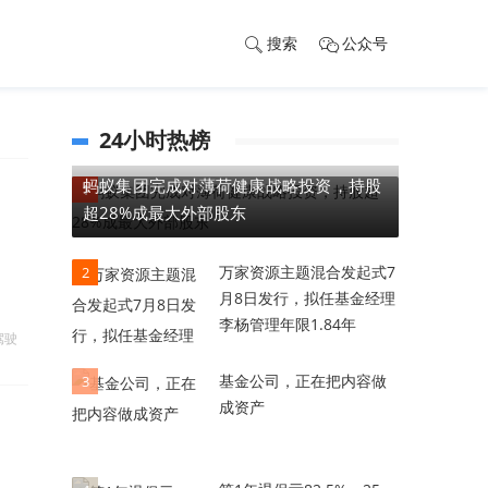
搜索
公众号
24小时热榜
蚂蚁集团完成对薄荷健康战略投资，持股
1
超28%成最大外部股东
万家资源主题混合发起式7
2
月8日发行，拟任基金经理
李杨管理年限1.84年
驾驶
基金公司，正在把内容做
3
成资产