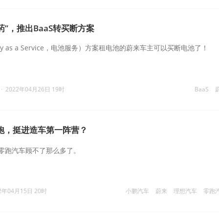
药”，推出BaaS转买断方案
tery as a Service，电池服务）方案租电池的蔚来车主可以买断电池了！
·
2022年04月26日 19时
BaaS
跑，挺进造车第一阵营？
零跑汽车顾不了那么多了。
2年04月15日 20时
小鹏汽车
蔚来
理想汽车
零跑