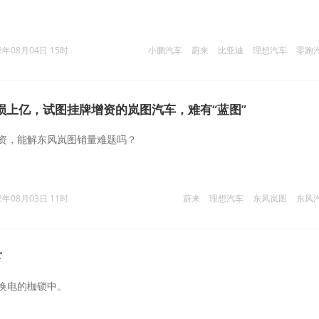
2年08月04日 15时
小鹏汽车
蔚来
比亚迪
理想汽车
零跑
损上亿，试图挂牌增资的岚图汽车，难有“蓝图”
资，能解东风岚图销量难题吗？
2年08月03日 11时
蔚来
理想汽车
东风岚图
东风
下
换电的枷锁中。