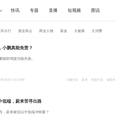
快讯
专题
直播
短视频
图说
汽车出行
酒业风云
商业人物
基金
大健康
大消费
，小鹏真能免责？
鹏辅助驾驶功能失效。
2年08月13日 09时
小鹏汽车
蔚来
理想汽车
辅助
中低端，蔚来苦寻出路
跌，蔚来被迫以中低端冲销量？