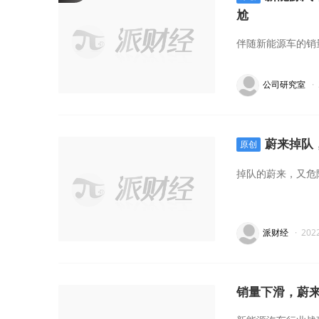
尬
伴随新能源车的销
公司研究室
·
蔚来掉队
原创
掉队的蔚来，又危
派财经
·
202
销量下滑，蔚