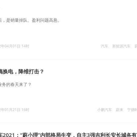
背后，是销量掉队、盈利问题高悬。
2年04月01日 14时
汽车
新能源汽车
搞换电，降维打击？
电业务的春天来了？
2年01月21日 16时
小鹏汽车
蔚来
宁德
车2021：“蔚小理”内部格局生变，自主3强吉利长安长城各