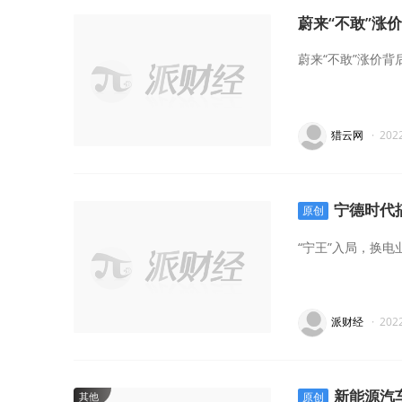
蔚来“不敢”涨价
蔚来“不敢”涨价
猎云网
·
202
宁德时代
原创
“宁王”入局，换
派财经
·
202
新能源汽
其他
原创