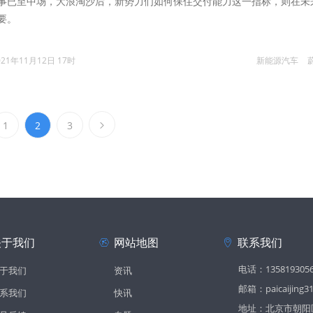
事已至中场，大浪淘沙后，新势力们如何保住交付能力这一指标，则在未
要。
021年11月12日 17时
新能源汽车
1
2
3
关于我们
网站地图
联系我们
电话：135819305
于我们
资讯
邮箱：paicaijing3
系我们
快讯
地址：北京市朝阳区