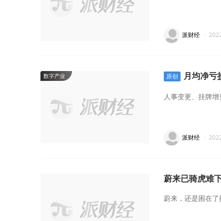
派财经
·
202
月均净亏
数字产业
原创
人事变更、挂牌增
派财经
·
202
蔚来已骑虎难
蔚来，还是困在了