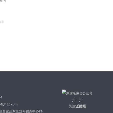
来的
蔚来
61
扫一扫
14@126.com
关注
派财经
白家庄东里23号锦湖中心F1-