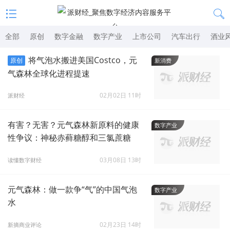
全部
原创
数字金融
数字产业
上市公司
汽车出行
酒业
将气泡水搬进美国Costco，元
原创
新消费
气森林全球化进程提速
02月02日 11时
派财经
有害？无害？元气森林新原料的健康
数字产业
性争议：神秘赤藓糖醇和三氯蔗糖
03月08日 13时
读懂数字财经
元气森林：做一款争“气”的中国气泡
数字产业
水
02月23日 14时
新摘商业评论