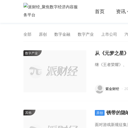
首页
资讯
全部
原创
数字金融
数字产业
上市公司
从《元梦之星》
数字产业
继《王者荣耀》、
紫金财经
·
2
锈带的隐
其他
原创
面对游戏新规征集