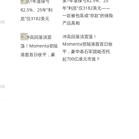
第1年退保亏82.5%、25
4
年“利息”仅3182美元——
一款被包装成“存款”的保险
游戏
产品真相
冲高回落演震荡！
5
Momenta登陆港股首日收
平，豪华基石军团能否托
起700亿港元市值？
游戏