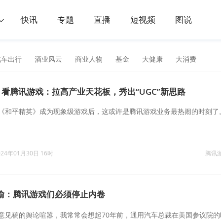
快讯
专题
直播
短视频
图说
汽车出行
酒业风云
商业人物
基金
大健康
大消费
看腾讯游戏：拉高产业天花板，秀出“UGC”新思路
《和平精英》成为现象级游戏后，这或许是腾讯游戏业务最热闹的时刻了
024年01月30日 16时
腾讯
喻：腾讯游戏们必须停止内卷
意见稿的舆论喧嚣，我常常会想起70年前，通用汽车总裁在美国参议院的