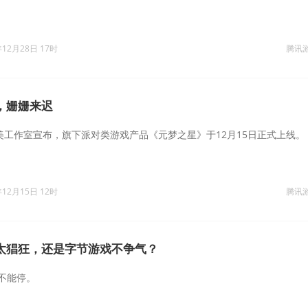
年12月28日 17时
腾讯
，姗姗来迟
天美工作室宣布，旗下派对类游戏产品《元梦之星》于12月15日正式上线。
年12月15日 12时
腾讯
太猖狂，还是字节游戏不争气？
不能停。