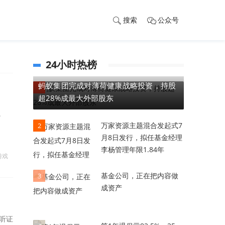
搜索
公众号
24小时热榜
蚂蚁集团完成对薄荷健康战略投资，持股
1
超28%成最大外部股东
。
万家资源主题混合发起式7
2
月8日发行，拟任基金经理
李杨管理年限1.84年
游戏
基金公司，正在把内容做
3
成资产
听证