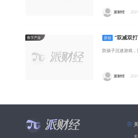
派财经
·
202
“双减双
数字产业
原创
防孩子沉迷游戏，
派财经
·
202
关