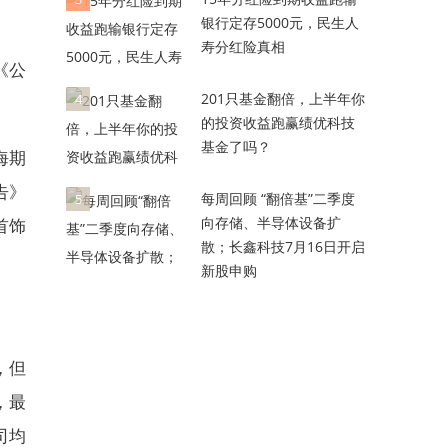
银行定存5000元，民生人
寿分红险真相
《公
201只基金翻倍，上半年你
4
的投资收益跑赢绩优科技
基金了吗？
海期
告》
每周回顾 “翻倍基”二季度
5
向存储、半导体设备扩
首饰
散；长鑫科技7月16日开启
新股申购
，但
，最
司均