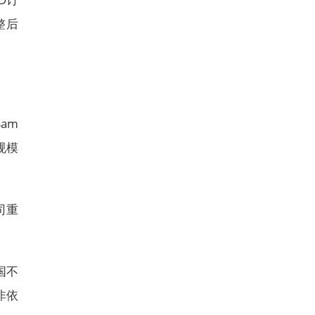
整后
am
规模
。
司重
国不
非依