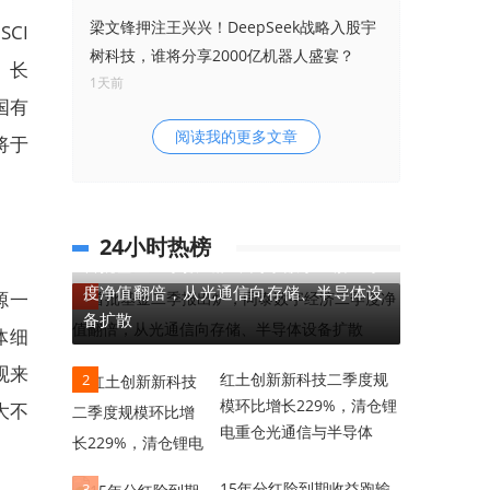
梁文锋押注王兴兴！DeepSeek战略入股宇
CI
树科技，谁将分享2000亿机器人盛宴？
、长
1天前
国有
阅读我的更多文章
将于
24小时热榜
首批基金二季报出炉，同泰数字经济二季
度净值翻倍，从光通信向存储、半导体设
源一
1
备扩散
体细
观来
红土创新新科技二季度规
2
模环比增长229%，清仓锂
大不
电重仓光通信与半导体
15年分红险到期收益跑输
3