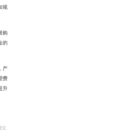
加规
限购
金的
，产
理费
提升
经立