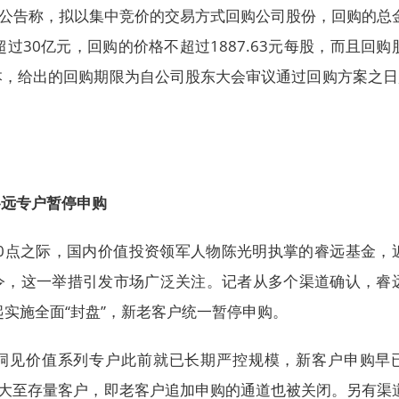
布公告称，拟以集中竞价的交易方式回购公司股份，回购的总
过30亿元，回购的价格不超过1887.63元每股，而且回购
本，给出的回购期限为自公司股东大会审议通过回购方案之日
睿远专户暂停申购
00点之际，国内价值投资领军人物陈光明执掌的睿远基金，
令，这一举措引发市场广泛关注。记者从多个渠道确认，睿
起实施全面“封盘”，新老客户统一暂停申购。
洞见价值系列专户此前就已长期严控规模，新客户申购早
扩大至存量客户，即老客户追加申购的通道也被关闭。另有渠