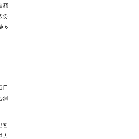
金额
股份
起6
近日
远洞
已暂
道人