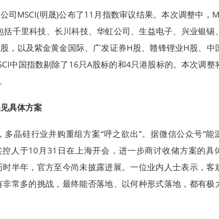
公司MSCI(明晟)公布了11月指数审议结果。本次调整中，MS
，包括千里科技、长川科技、华虹公司、生益电子、兴业银锡
只A股，以及紫金黄金国际、广发证券H股、赣锋锂业H股、中
SCI中国指数剔除了16只A股标的和4只港股标的。本次调整
效。
未见具体方案
，多晶硅行业并购重组方案“呼之欲出”。据微信公众号“能
实控人于10月31日在上海开会，进一步商讨收储方案的具
历时半年，官方至今尚未披露进展。一位业内人士表示，客
有非常多的挑战，最终能否落地、以何种形式落地，都有极